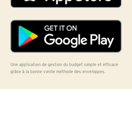
Une application de gestion du budget simple et efficace 
grâce à la bonne vieille méthode des enveloppes.